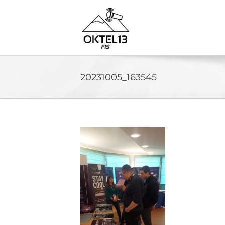
Skip
to
content
20231005_163545