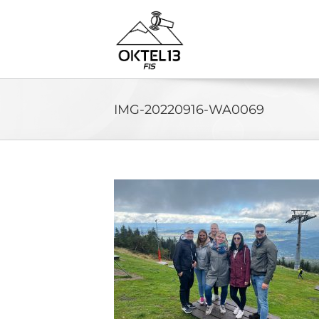
Skip
to
content
IMG-20220916-WA0069