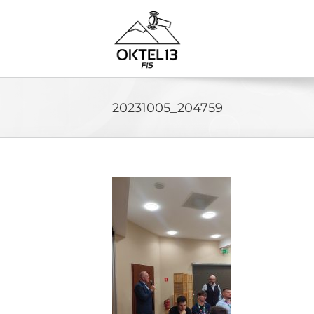
Skip
to
content
20231005_204759