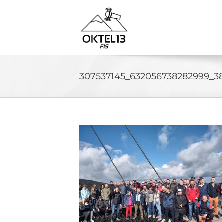
Skip
to
content
307537145_632056738282999_3