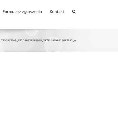
Formularz zgłoszenia
Kontakt
307537145_632056738282999_3878148108929683582_n