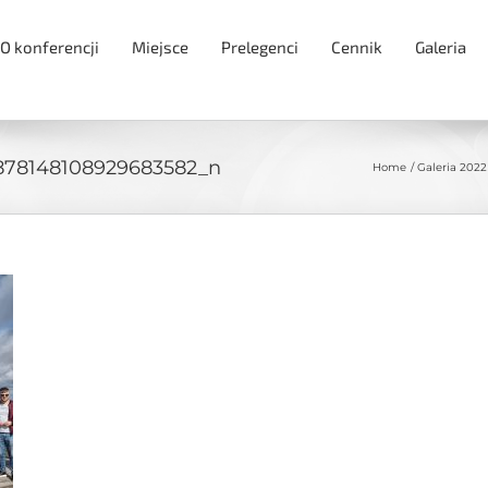
O konferencji
Miejsce
Prelegenci
Cennik
Galeria
878148108929683582_n
Home
Galeria 2022