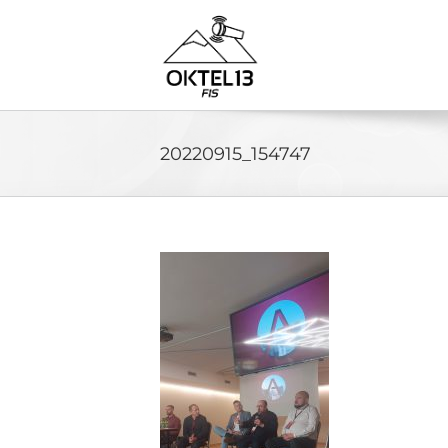
Skip
to
content
20220915_154747